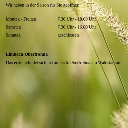
Wir haben in der Saison für Sie geöffnet:
Montag - Freitag
7.30 Uhr - 18.00 Uhr
Samstag
7.30 Uhr - 16.00 Uhr
Sonntag
geschlossen
Limbach-Oberfrohna
Das erste befindet sich in Limbach-Oberfrohna am Waldstadion: