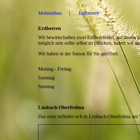
Mohnanbau
Erdbeeren
Erdbeeren
Wir bewirtschaften zwei Erdbeerfelder, auf denen 
möglich sein sollte selbst zu pflücken, haben wir m
Wir haben in der Saison für Sie geöffnet:
Montag - Freitag
Samstag
Sonntag
Limbach-Oberfrohna
Das erste befindet sich in Limbach-Oberfrohna am 