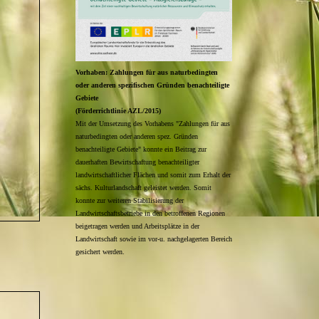
Vorhaben: Zahlungen für aus naturbedingten
oder anderen spezifischen Gründen benachteiligte
Gebiete
(Förderrichtlinie AZL/2015)
Mit der Umsetzung des Vorhabens "Zahlungen für aus
naturbedingten oder anderen spez. Gründen
benachteiligte Gebiete" konnte ein Beitrag zur
dauerhaften Bewirtschaftung benachteiligter
landwirtschaftlicher Flächen und somit zum Erhalt der
sächs. Kulturlandschaft geleistet werden. Somit
konnte zur weiteren Stabilisierung der
Landwirtschaftsbetriebe in den betroffenen Regionen
beigetragen werden und Arbeitsplätze in der
Landwirtschaft sowie im vor-u. nachgelagerten Bereich
gesichert werden.